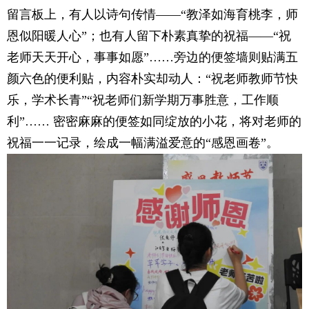
留言板上，有人以诗句传情——“教泽如海育桃李，师
恩似阳暖人心”；也有人留下朴素真挚的祝福——“祝
老师天天开心，事事如愿”……旁边的便签墙则贴满五
颜六色的便利贴，内容朴实却动人：“祝老师教师节快
乐，学术长青”“祝老师们新学期万事胜意，工作顺
利”…… 密密麻麻的便签如同绽放的小花，将对老师的
祝福一一记录，绘成一幅满溢爱意的“感恩画卷”。