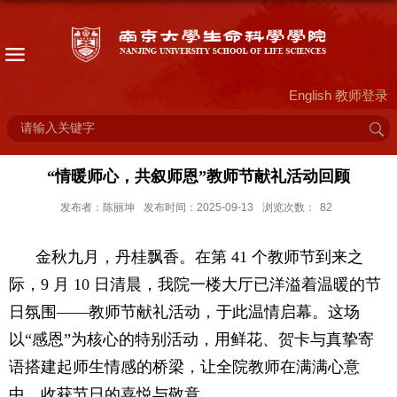
English
教师登录
“情暖师心，共叙师恩”教师节献礼活动回顾
发布者：陈丽坤
发布时间：2025-09-13
浏览次数：
82
金秋九月，丹桂飘香。在第
41
个教师节到来之
际，
9
月
10
日清晨，我院一楼大厅已洋溢着温暖的节
日氛围——教师节献礼活动，于此温情启幕。这场
以“感恩”为核心的特别活动，用鲜花、贺卡与真挚寄
语搭建起师生情感的桥梁，让全院教师在满满心意
中，收获节日的喜悦与敬意。