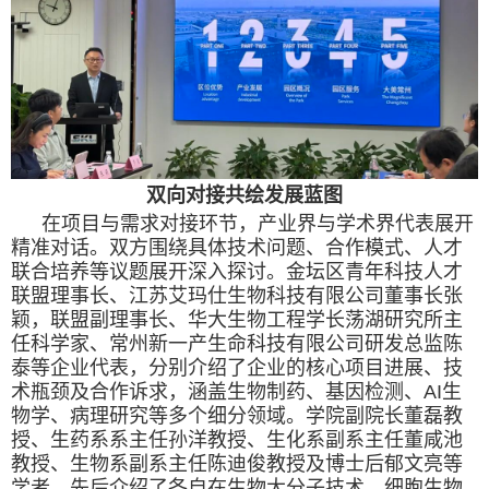
双向对接共绘发展蓝图
在项目与需求对接环节，产业界与学术界代表展开
精准对话。双方围绕具体技术问题、合作模式、人才
联合培养等议题展开深入探讨。金坛区青年科技人才
联盟理事长、江苏艾玛仕生物科技有限公司董事长张
颖，联盟副理事长、华大生物工程学长荡湖研究所主
任科学家、常州新一产生命科技有限公司研发总监陈
泰等企业代表，分别介绍了企业的核心项目进展、技
术瓶颈及合作诉求，涵盖生物制药、基因检测、
AI
生
物学、病理研究等多个细分领域。学院副院长董磊教
授、生药系系主任孙洋教授、生化系副系主任董咸池
教授、生物系副系主任陈迪俊教授及博士后郁文亮等
学者，先后介绍了各自在生物大分子技术、细胞生物