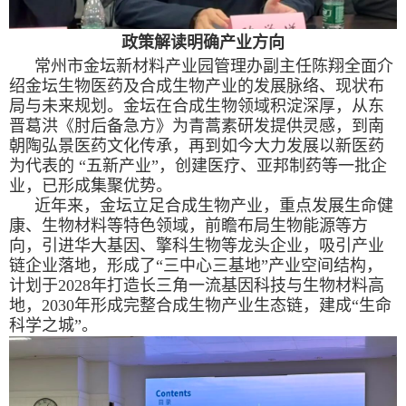
政策解读明确产业方向
常州市金坛新材料产业园管理办副主任陈翔全面介
绍金坛生物医药及合成生物产业的发展脉络、现状布
局与未来规划。金坛在合成生物领域积淀深厚，从东
晋葛洪《肘后备急方》为青蒿素研发提供灵感，到南
朝陶弘景医药文化传承，再到如今大力发展以新医药
为代表的 “五新产业”，创建医疗、亚邦制药等一批企
业，已形成集聚优势。
近年来，金坛立足合成生物产业，重点发展生命健
康、生物材料等特色领域，前瞻布局生物能源等方
向，引进华大基因、擎科生物等龙头企业，吸引产业
链企业落地，形成了“三中心三基地”产业空间结构，
计划于
2028
年打造长三角一流基因科技与生物材料高
地，
2030
年形成完整合成生物产业生态链，建成“生命
科学之城”。