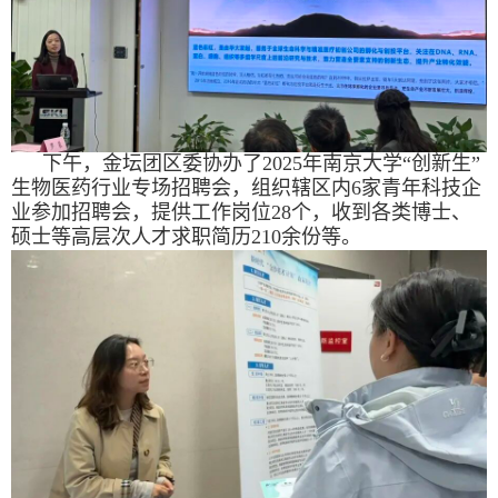
下午，金坛团区委协办了
2025
年南京大学“创新生”
生物医药行业专场招聘会，组织辖区内
6
家青年科技企
业参加招聘会，提供工作岗位
28
个，收到各类博士、
硕士等高层次人才求职简历
210
余份等。