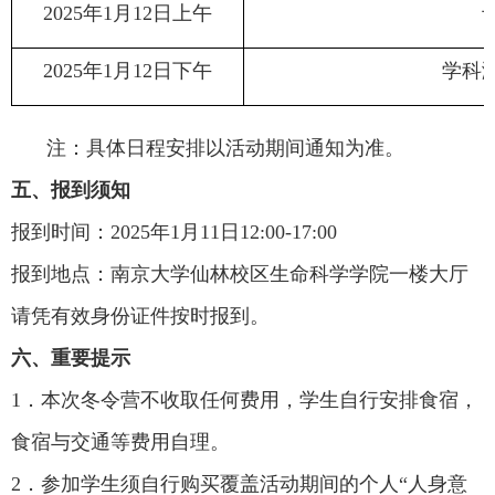
2025
年
1
月
12
日上午
2025
年
1
月
12
日下午
学科
注：具体日程安排以活动期间通知为准。
五、报到须知
报到时间：
2025
年
1
月
11
日
12:00-17:00
报到地点：南京大学仙林校区生命科学学院一楼大厅
请凭有效身份证件按时报到。
六、重要提示
1
．本次冬令营不收取任何费用，学生自行安排食宿，
食宿与交通等费用自理。
2
．参加学生须自行购买覆盖活动期间的个人“人身意