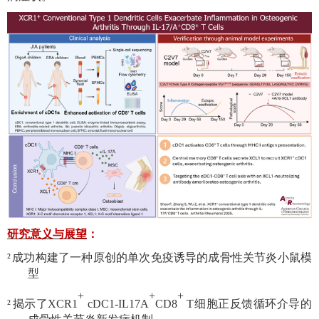
研究意义与展望
：
²
成功构建了一种原创的单次免疫诱导的成骨性关节炎小鼠模
型
+
+
+
²
揭示了
XCR1
cDC1-IL17A
CD8
T
细胞正反馈循环介导的