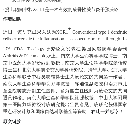
成骨性关节炎新发病机制
²
提出靶向中和
XCL1
是一种有效的成骨性关节炎干预策略
作者团队
+
近日，该研究成果以题为
XCR1
Conventional type 1 dendritic
cells exacerbate the inflammation in osteogenic arthritis through IL-
+
+
17A
CD8
T cells
的研究论文发表在
美国风湿病学会会刊
Arthritis & Rheumatology
上。
南京大学生命科学学院博士、南
京中医药大学邵粉丽副教授，南京大学生命科学学院张曙琼
博士生和北京大学前沿交叉学科研究院、清华大学
-
北京大学
生命科学联合中心吴志桂博士生为该论文的共同第一作者，
南京大学生命科学学院孙洋教授、陈迪俊副教授和南京市儿
童医院樊志丹副主任医师、俞海国主任医师为该论文的共同
通讯作者。
南京大学生命科学学院
徐强
教授
、中山大学附属
第一医院刘辉教授对该研究提出宝贵意见。该研究获得国家
重点研发计划和国家自然科学基金等资助
，在此一并感谢！
原文链接：