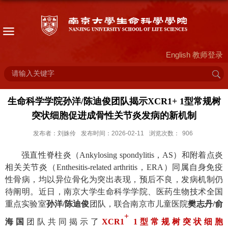
English
教师登录
生命科学学院孙洋/陈迪俊团队揭示XCR1+ 1型常规树
突状细胞促进成骨性关节炎发病的新机制
发布者：刘姝伶
发布时间：2026-02-11
浏览次数：
906
强直性脊柱炎（
Ankylosing spondylitis
，
AS
）
和附着点炎
相关关节炎
（
E
nthesitis-related arthritis
，
ERA
）
同属自身免疫
性骨病，均以异位骨化为突出表现，预后不良，发病机制仍
待阐明。
近日，
南京大学生命科学学院、医药生物技术全国
重点实验室
孙洋
/
陈迪俊
团队，联合
南京市儿童医院
樊志丹
/
俞
+
海国
团队共同揭示了
XCR1
1
型常规树突状细胞