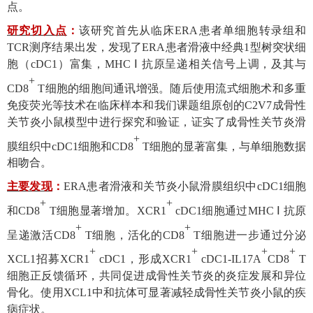
点。
研究切入点
：
该研究首先从临床
ERA
患者单细胞转录组和
TCR
测序结果出发，发现了
ERA
患者滑液中经典
1
型树突状细
胞（
cDC1
）
富集，
MHC
Ⅰ
抗原呈递相关信号上调，及其与
+
CD8
T
细胞的细胞间通讯增强。随后使用流式细胞术和多重
免疫荧光等技术在临床样本和我们课题组原创的
C
2V7
成骨性
关节炎小鼠模型中进行探究和验证，证实了成骨性关节炎滑
+
膜组织中
cDC1
细胞和
CD8
T
细胞的显著富集，与单细胞数据
相吻合。
主要发现
：
ERA
患者滑液和关节炎小鼠滑膜组织中
cDC1
细胞
+
+
和
CD8
T
细胞显著增加。
XCR1
cDC1
细胞通过
MHC
Ⅰ
抗原
+
+
呈递激活
CD8
T
细胞，活化的
CD8
T
细胞进一步通过分泌
+
+
+
+
XCL1
招募
XCR1
cDC1
，形成
XCR1
cDC1-IL17A
CD8
T
细胞正反馈循环，共同促进成骨性关节炎的炎症发展和异位
骨化。使用
XCL1
中和抗体可显著减轻成骨性关节炎小鼠的疾
病症状。