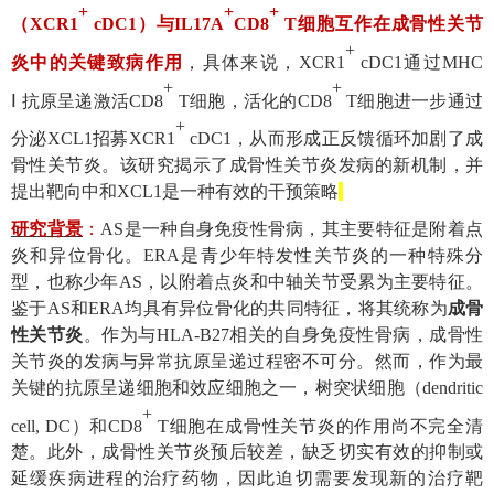
+
+
+
（
XCR1
cDC1
）与
IL17A
CD8
T
细胞互作在成骨性关节
+
炎中的关键致病作用
，具体来说，
XCR1
cDC1
通过
MHC
+
+
Ⅰ
抗原呈递激活
CD8
T
细胞，活化的
CD8
T
细胞进一步通过
+
分泌
XCL1
招募
XCR1
cDC1
，从而形成正反馈循环加剧了成
骨性关节炎。该研究揭示了成骨性关节炎发病的新机制，并
提出靶向中和
XCL1
是一种有效的干预策略
研究背景
：
AS
是一种自身免疫性骨病，其主要特征是附着点
炎和异位骨化。
ERA
是青少年特发性关节炎的一种特殊分
型，也称少年
AS
，以附着点炎和中轴关节受累为主要特征。
鉴于
AS
和
ERA
均具有异位骨化的共同特征，将其统称为
成骨
性关节炎
。作为与
HLA-B27
相关的自身免疫性骨病，成骨性
关节炎的发病与异常抗原呈递过程密不可分。然而，作为最
关键的抗原呈递细胞和效应细胞之一，树突状细胞（
dendritic
+
cell, DC
）
和
CD8
T
细胞在成骨性关节炎的作用尚不完全清
楚。此外，成骨性关节炎预后较差，缺乏切实有效的抑制或
延缓疾病进程的治疗药物，因此迫切需要发现新的治疗靶