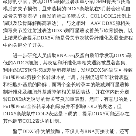
敲除的小鼠
，发现
DDX5
敲除显著加重小鼠
DMM
骨关节炎造
模后的关节损伤
，且
未造模的
DDX5
条敲鼠在
9
月
龄会
出现
自
发骨关节炎表型（
自发的蛋白多糖丢失
、
COL1
/COL2
比例上
调以及软骨降解酶高表达）。
与之相对，
AAV-DDX5
腺相关
病毒关节腔注射
过表达
DDX5
则
可
显著改善关节软骨损伤。以
上结果综合提示
DDX5
可能是骨关节炎软骨纤维化及退变进程
中的关键分子开关
。
进一步研究人员借助
RNA-seq
及蛋白质组学发现
DDX5
敲
低的
ATDC5
细胞，
其
炎症和纤维化等相关通路被显著富集。
利用
rMATS
软件挖掘差异剪接基因，发现
DDX5
的缺失可导致
Fn1
和
Plod2
剪接全长转录本的上调，分别促进纤维软骨表型
和细胞外基质的降解
，
而两个全长转录本的
敲
减则可显著
抑
制纤维化
及细胞外基质
降解
相关基因表达
，并
在体内部分
逆
转
DDX5
缺乏诱导的
骨关节炎
加重
表型。然而，有意思的是，
Fn1
和
Plod2
全长转录本的敲减并不影响
COL2
的表达，但
DDX5
条
敲
鼠中
COL2
表达
是
下调的
，提示
DDX5
可能还
存在
其他调节
COL2
表达
的
机制
。
鉴于
DDX5
作为解旋酶，不仅具有
RNA
剪接功能，还可