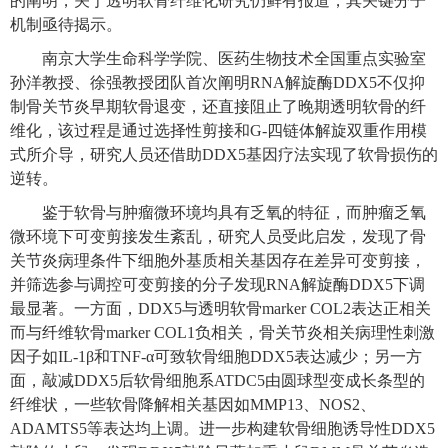
的阐明，关于透明软骨纤维化研究仍鲜有报道，其关键分子
机制亟待揭示。
南京大学
生命科学学院、医药生物技术全国重点实验室
孙洋教授
、徐强
教授团队首次阐明
RNA
解旋酶
DDX5
不仅抑
制骨关节炎早期软骨退变，还直接阻止了晚期
透明软骨
的
纤
维化
，该过程是
通过选择性剪
接
和
G-
四链体解旋双重作用模
式
所介导，研究人员还借助
DDX5
基因疗法实现了软骨损伤的
逆转
。
鉴于软骨与肿瘤微环境均具有乏氧的特征，而肿瘤乏氧
微环境下可变剪接发生紊乱，研究人员受此启发，发现了骨
关节炎病理条件下细胞外基质相关基因存在差异可变剪接，
并筛选参与调控可变剪接的分子发现
RNA
解旋酶
DDX5
下调
最显著。一方面，
DDX5
与透明软骨
marker COL2
表达正相关
而与纤维软骨
marker COL1
负相关，骨关节炎相关病理性刺激
因子如
IL-1β
和
TNF-α
可致软骨细胞
DDX5
表达减少；另一方
面，敲减
DDX5
后软骨细胞系
ATDC5
由圆球型变成长条型的
纤维状，一些软骨降解相关基因如
MMP13
、
NOS2
、
ADAMTS5
等表达均上调。进一步
构建软骨细胞诱导
性
DDX5