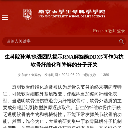
English
教师登录
生科院孙洋/徐强团队揭示RNA解旋酶DDX5可作为抗
软骨纤维化和降解的分子开关
发布者：刘姝伶
发布时间：2024-05-20
浏览次数：
1389
透明软骨纤维化通常被认为是骨关节炎的终末期病理特
征，可致软骨细胞外基质改变，使组织更加偏向纤维化表
型。
当
透明
软骨损伤或退变
为纤维软骨时，软骨外基质的主
要成分
Ⅱ
型胶原被
Ⅰ
型胶原逐步取代。
新生的纤维软骨由于缺
乏透明软骨的生物和机械特性，不能正常发挥关节软骨的功
能
。
然而，迄今为止，大量的研究集中于软骨降解分子机制