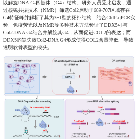
以
解旋
DNA
G-
四链体（
G4
）
结构。
研究人员受此启发，
通
过核磁共振
技术（
NMR
）筛选
Col
2
启动子
689-707
区域
存在
G
4
特征峰并解析了其为
3+1
型的拓扑结构
，
结合
ChIP
-qPCR
实
验
、
免疫荧光
以及
NMR
等
多种技术方法验证了
DDX5
可与
Col
2
-DNA
G
4
结合
并解旋其
G
4
，从而促进
COL2
的表达
；而
DDX5
的
缺失致
Col
2
-DNA
G
4
形成使得
COL2
含量降低，导致
透明软骨表型的丧失。