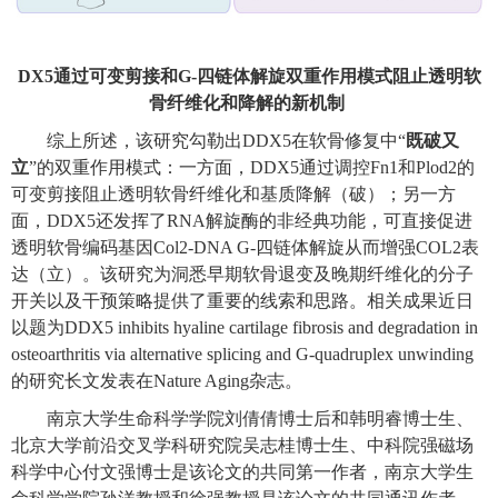
DX5
通过可变剪接和
G-
四链体解旋双重作用模式阻止透明软
骨纤维化
和降解
的新机制
综上所述
，
该
研究勾勒出
DDX5
在软骨修复中
“
既破又
立
”
的双重作用模式：一方面，
DDX5
通过调控
Fn1
和
Plod2
的
可变剪接阻止透明软骨纤维化和基质降解
（破）
；另一方
面，
DDX5
还发挥了
RNA
解旋酶的非经典功能，可直接促进
透明软骨编码基因
Col2
-DNA G-
四链体
解旋从而增强
C
OL2
表
达
（立）
。该研究为
洞悉早期
软骨退变
及晚期纤维化
的分子
开关
以及干预策略提供了重要的线索和思路。
相关成果近日
以
题为
DDX5 inhibits hyaline cartilage fibrosis and degradation in
osteoarthritis via alternative splicing and G-quadruplex unwinding
的研究
长
文
发表
在
Nature Aging
杂志
。
南京大学生命科学学院刘倩倩博士
后和
韩明睿博士生
、
北京大学前沿交叉学科研究院吴志桂博士生
、
中科院强磁场
科学中心付文强博士是该论文的共同第一作者，南京大学生