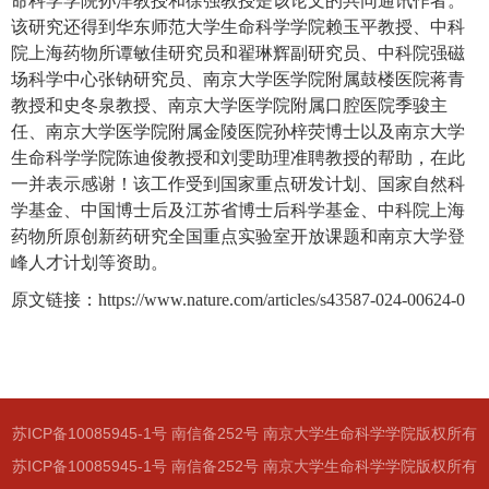
命科学学院孙洋教授
和
徐强教授是该论文的共同通讯作者。
该研究还得到华东师范大学
生命科学学院
赖玉平教授、中科
院上海药物所谭敏佳研究员和翟琳辉副研究员、
中科院强磁
场科学中心
张钠研究员、南京大学医学院附属鼓楼医院蒋青
教授和史冬泉教授、南京大学医学院附属口腔医院季骏主
任、南京大学医学院附属金陵医院孙梓荧博士以及南京大学
生命科学学院陈迪俊教授和刘雯助理准聘教授的帮助，在此
一并表示感谢！
该工作受到国家重点研发计划、国家自然科
学基金
、中国博士后及江苏省博士后科学基金、中科院上海
药物所原创新药研究全国重点实验室开放课题
和南京大学登
峰人才
计划
等资助。
原文链接：
https://www.nature.com/articles/s43587-024-00624-0
苏ICP备10085945-1号 南信备252号 南京大学生命科学学院版权所有
苏ICP备10085945-1号 南信备252号 南京大学生命科学学院版权所有