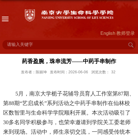
English
教师登录
药香盈腕，珠串流芳——中药手串制作
发布者：陈丽坤
发布时间：2026-06-06
浏览次数：
32
5
月，南京大学栀子花辅导员育人工作室第
87
期、
第
88
期“艺启成长”系列活动之中药手串制作在仙林校
区数智里与生命科学学院顺利开展。本次活动吸引了
30
多名同学积极参与，也荣幸邀请到学院关工委老师
来到现场。活动中，师生亲切交流，一同感受传统本