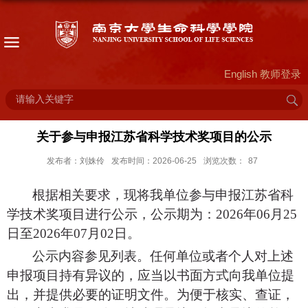
English
教师登录
关于参与申报江苏省科学技术奖项目的公示
发布者：刘姝伶
发布时间：2026-06-25
浏览次数：
87
根据相关要求，现将我单位参与申报江苏省科
学技术奖项目进行公示，公示期为：
202
6
年
0
6
月
25
日至
202
6
年
0
7
月
02
日。
公示内容
参见列表。任何单位或者个人对上述
申报项目持有异议的，应当以书面方式向我单位提
出，并提供必要的证明文件。为便于核实、查证，