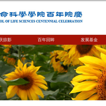
庆掠影
百年回眸
发展基金